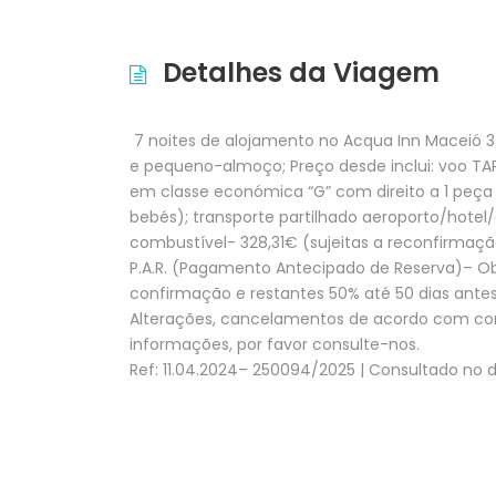
Detalhes da Viagem
7 noites de alojamento no Acqua Inn Maceió 
e pequeno-almoço; Preço desde inclui: voo TA
em classe económica “G” com direito a 1 peça
bebés); transporte partilhado aeroporto/hotel
combustível- 328,31€ (sujeitas a reconfirmaçã
P.A.R. (Pagamento Antecipado de Reserva)– O
confirmação e restantes 50% até 50 dias antes
Alterações, cancelamentos de acordo com cond
informações, por favor consulte-nos.
Ref: 11.04.2024– 250094/2025 | Consultado no di