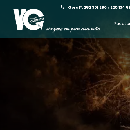
Geral*: 252 301 290
/
220 134 5
Pacote