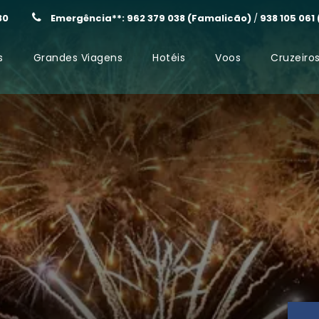
30
Emergência**: 962 379 038 (Famalicão)
/
938 105 061
s
Grandes Viagens
Hotéis
Voos
Cruzeiro