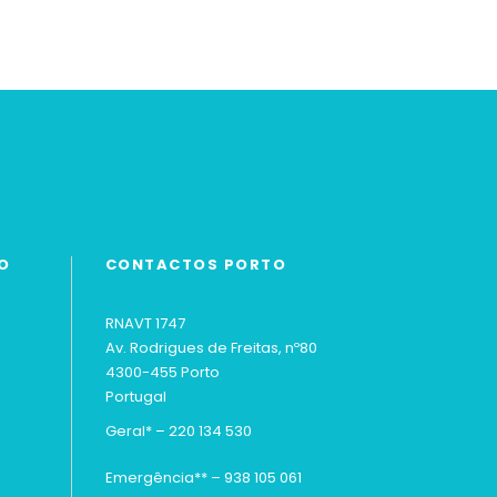
O
CONTACTOS PORTO
RNAVT 1747
Av. Rodrigues de Freitas, nº80
4300-455 Porto
Portugal
Geral* –
220 134 530
Emergência** –
938 105 061