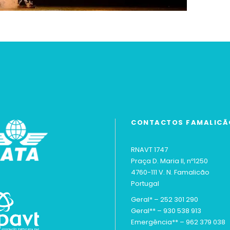
CONTACTOS FAMALICÃ
RNAVT 1747
Praça D. Maria II, nº1250
4760-111 V. N. Famalicão
Portugal
Geral* –
252 301 290
Geral** –
930 538 913
Emergência** –
962 379 038