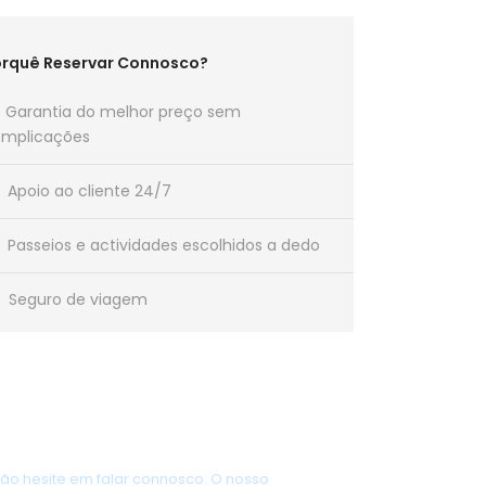
rquê Reservar Connosco?
Garantia do melhor preço sem
mplicações
Apoio ao cliente 24/7
Passeios e actividades escolhidos a dedo
Seguro de viagem
Alguma Questão?
ão hesite em falar connosco. O nosso