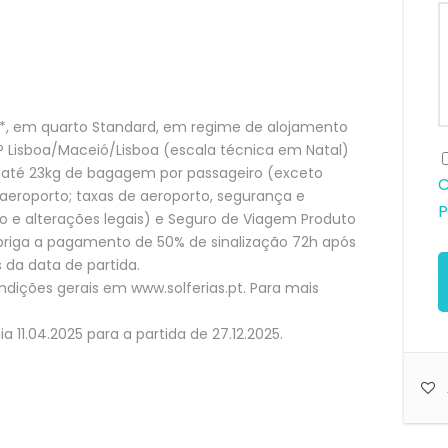
3*, em quarto Standard, em regime de alojamento
P Lisboa/Maceió/Lisboa (escala técnica em Natal)
 até 23kg de bagagem por passageiro (exceto
C
/aeroporto; taxas de aeroporto, segurança e
P
o e alterações legais) e Seguro de Viagem Produto
briga a pagamento de 50% de sinalização 72h após
 da data de partida.
ições gerais em www.solferias.pt. Para mais
a 11.04.2025 para a partida de 27.12.2025.