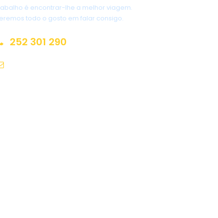
rabalho é encontrar-lhe a melhor viagem.
eremos todo o gosto em falar consigo.
252 301 290
geral@viagenscarreira.pt